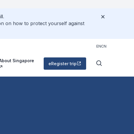
l.
on on how to protect yourself against
EN
CN
About Singapore
eRegister trip