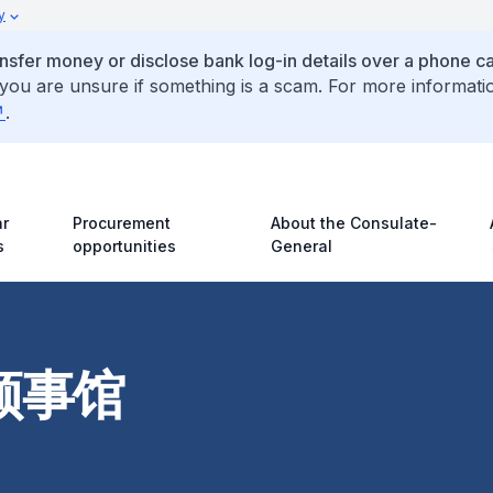
y
ansfer money or disclose bank log-in details over a phone cal
 you are unsure if something is a scam. For more informati
.
r
Procurement
About the Consulate-
s
opportunities
General
领事馆