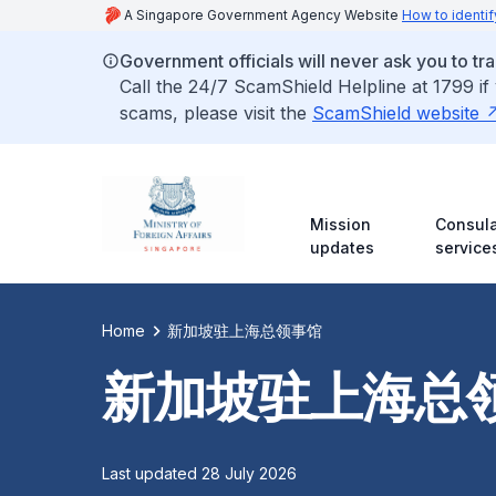
A Singapore Government Agency Website
How to identif
Government officials will never ask you to tr
Call the 24/7 ScamShield Helpline at 1799 if
scams, please visit the
ScamShield website
Mission
Consula
updates
service
Home
新加坡驻上海总领事馆
新加坡驻上海总
Last updated 28 July 2026